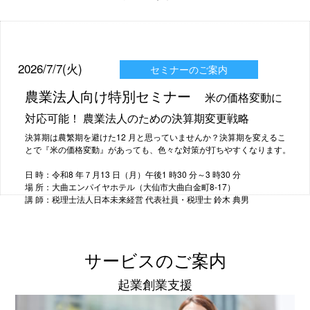
2026/7/7(火)
セミナーのご案内
農業法人向け特別セミナー
米の価格変動に
対応可能！ 農業法人のための決算期変更戦略
決算期は農繁期を避けた12 月と思っていませんか？決算期を変えるこ
とで『米の価格変動』があっても、色々な対策が打ちやすくなります。
日 時：令和8 年７月13 日（月）午後1 時30 分～3 時30 分
場 所：大曲エンパイヤホテル（大仙市大曲白金町8-17）
講 師：税理士法人日本未来経営 代表社員・税理士 鈴木 典男
サービスのご案内
起業創業支援